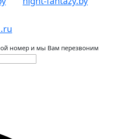
by
night-fantazy.by
.ru
вой номер и мы Вам перезвоним