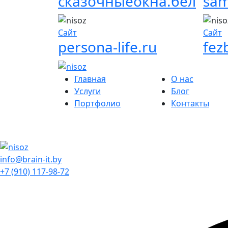
сказочныеокна.бел
sam
Сайт
Сайт
persona-life.ru
fez
Главная
О нас
Услуги
Блог
Портфолио
Контакты
info@brain-it.by
+7 (910) 117-98-72