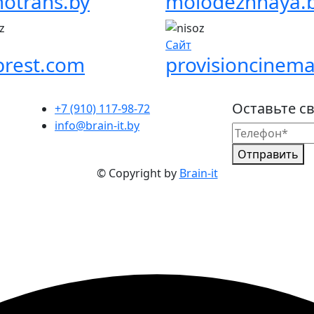
otrans.by
molodezhnaya.
Сайт
brest.com
provisioncinema
Оставьте с
+7 (910) 117-98-72
info@brain-it.by
Отправить
© Copyright
by
Brain-it